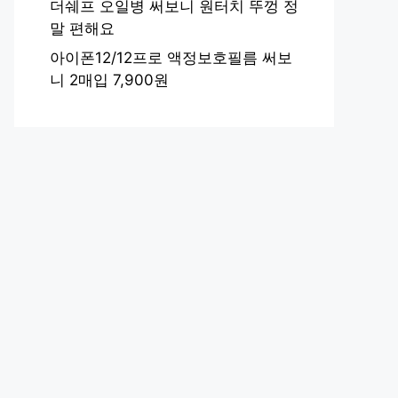
더쉐프 오일병 써보니 원터치 뚜껑 정
말 편해요
아이폰12/12프로 액정보호필름 써보
니 2매입 7,900원