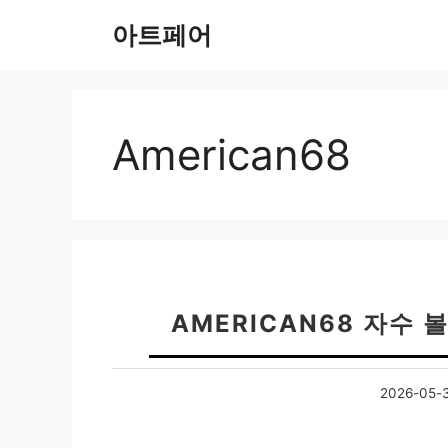
컨
아트페어
텐
츠
로
건
너
American68
뛰
기
AMERICAN68 자수 
2026-05-