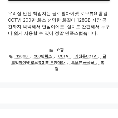
우리집 안전 책임지는 글로벌아이넷 로보뷰G 홈캠
CCTV! 200만 화소 선명한 화질에 128GB 저장 공
간까지 넉넉해서 안심이에요. 설치도 간편해서 누구
나 쉽게 사용할 수 있어 정말 만족스럽습니다.
카
쇼핑
테
태
128GB
,
200만화소
,
CCTV
,
가정용CCTV
,
글
고
그
로벌아이넷 로보뷰G 홈 IP 카메라
,
로보뷰 공식몰
,
홈
리
캠