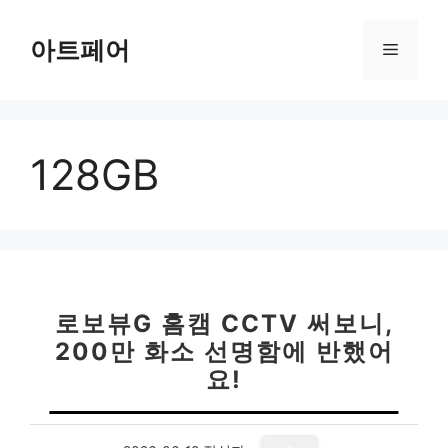
컨
텐
아트페어
메
츠
로
뉴
건
너
128GB
뛰
기
로보뷰G 홈캠 CCTV 써보니,
200만 화소 선명함에 반했어
요!