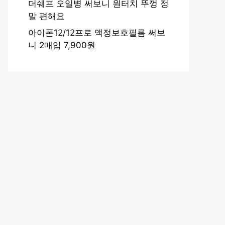
더쉐프 오일병 써보니 원터치 뚜껑 정
말 편해요
아이폰12/12프로 액정보호필름 써보
니 2매입 7,900원