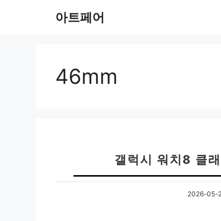
컨
아트페어
텐
츠
로
건
너
46mm
뛰
기
갤럭시 워치8 클래
2026-05-